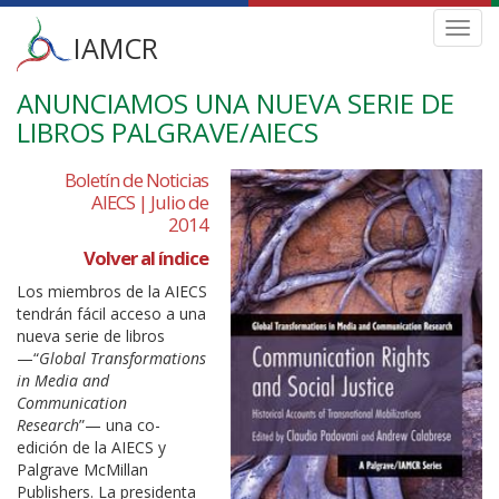
Main
Toggl
IAMCR
navig
menu
ANUNCIAMOS UNA NUEVA SERIE DE
Skip
to
LIBROS PALGRAVE/AIECS
main
content
Boletín de Noticias
AIECS | Julio de
2014
Volver al índice
Los miembros de la AIECS
tendrán fácil acceso a una
nueva serie de libros
—“
Global Transformations
in Media and
Communication
Research
”— una co-
edición de la AIECS y
Palgrave McMillan
Publishers. La presidenta