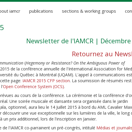
bout iamcr
publications
sections & working groups
con
5
Newsletter de l'IAMCR | Décembre
Retournez au Newsl
ommunication
(
Hegemony or Resistance? On the Ambiguous Power of
on 2015 de la conférence annuelle de l'International Association for Me
niversité du Québec à Montréal (UQAM). L'appel à communications es
 cette page:
IAMCR 2015 CFP section
. La soumission de résumés res
l'
Open Conference System (OCS)
.
révues au cours de la conférence. La cérémonie et la conférence d'o
réal. Une soirée musicale et dansante sera organisée dans le jardin
gala, optionnel, aura lieu le 14 Juillet 2015 à bord du AML Cavalier Ma
découvrir une vue exceptionnelle sur les lumières de la ville, le long 
 un prix additionnel, lors de l'inscription en Janvier.
ue de l'IAMCR co-parrainent un pré-congrès, intitulé
Médias et journali