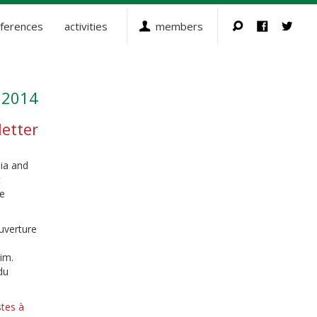
ferences
activities
members
 2014
etter
dia and
t
te
uverture
xim.
du
stes à