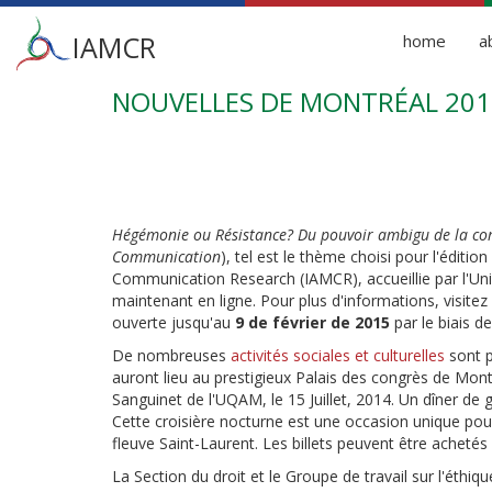
Main
IAMCR
home
a
menu
NOUVELLES DE MONTRÉAL 201
Skip
to
main
content
Hégémonie ou Résistance? Du pouvoir ambigu de la c
Communication
), tel est le thème choisi pour l'éditi
Communication Research (IAMCR), accueillie par l'U
maintenant en ligne. Pour plus d'informations, visitez
ouverte jusqu'au
9 de février de 2015
par le biais de 
De nombreuses
activités sociales et culturelles
sont p
auront lieu au prestigieux Palais des congrès de Mont
Sanguinet de l'UQAM, le 15 Juillet, 2014. Un dîner de 
Cette croisière nocturne est une occasion unique pour 
fleuve Saint-Laurent. Les billets peuvent être achetés à
La Section du droit et le Groupe de travail sur l'éthiq