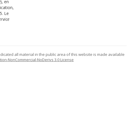
y
), en
ication,
5. Le
rvice
icated all material in the public area of this website is made available
tion-NonCommercial-NoDerivs 3.0 License